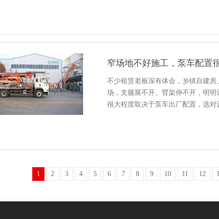
窄场地不好施工，泵车配置
不少租赁老板深有体会，乡镇自建房
场，支腿展不开、臂架伸不开，明明
很大程度取决于泵车出厂配置，选对
1
2
3
4
5
6
7
8
9
10
11
12