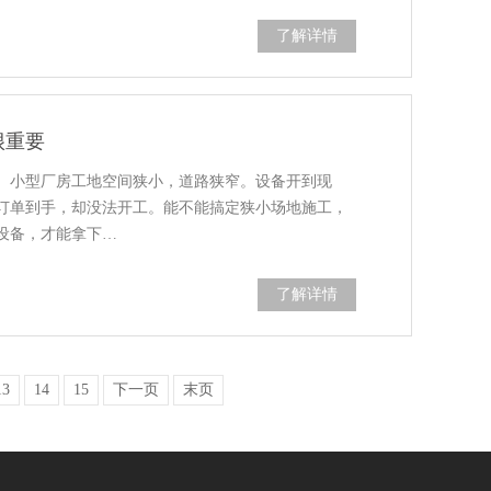
了解详情
很重要
、小型厂房工地空间狭小，道路狭窄。设备开到现
订单到手，却没法开工。能不能搞定狭小场地施工，
设备，才能拿下…
了解详情
13
14
15
下一页
末页