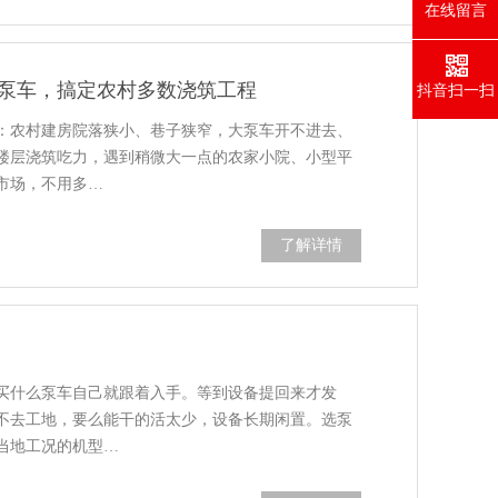
在线留言
凝土泵车，搞定农村多数浇筑工程
抖音扫一扫
：农村建房院落狭小、巷子狭窄，大泵车开不进去、
楼层浇筑吃力，遇到稍微大一点的农家小院、小型平
市场，不用多…
了解详情
买什么泵车自己就跟着入手。等到设备提回来才发
不去工地，要么能干的活太少，设备长期闲置。选泵
当地工况的机型…