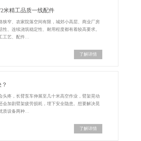
72米精工品质一线配件
路狭窄、农家院落空间有限，城郊小高层、商业厂房
活性、连续浇筑稳定性、耐用程度都有着较高要求。
工工艺、配件…
了解详情
决？
会头疼，长臂泵车伸展至几十米高空作业，臂架晃动
还会加剧臂架疲劳损耗，埋下安全隐患。想要解决晃
优质设备两种…
了解详情