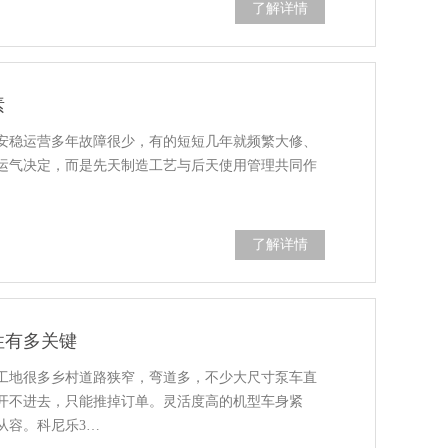
了解详情
素
安稳运营多年故障很少，有的短短几年就频繁大修、
运气决定，而是先天制造工艺与后天使用管理共同作
了解详情
性有多关键
工地很多乡村道路狭窄，弯道多，不少大尺寸泵车直
开不进去，只能推掉订单。灵活度高的机型车身紧
从容。科尼乐3…