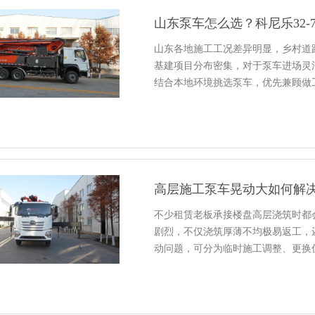
山东泵车怎么选？科尼乐32-
山东各地施工工况差异明显，乡村道
基建项目分布密集，对于泵车进场灵
结合本地环境挑选泵车，优先兼顾做
高层施工泵车晃动大如何解
不少租赁老板承接楼盘高层浇筑时都
剧烈，不仅浇筑厚薄不均极易返工，
动问题，可分为临时施工调整、更换