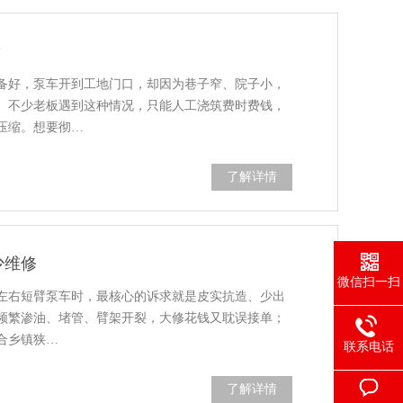
？
备好，泵车开到工地门口，却因为巷子窄、院子小，
。不少老板遇到这种情况，只能人工浇筑费时费钱，
压缩。想要彻…
了解详情
少维修
微信扫一扫
米左右短臂泵车时，最核心的诉求就是皮实抗造、少出
频繁渗油、堵管、臂架开裂，大修花钱又耽误接单；
合乡镇狭…
联系电话
了解详情