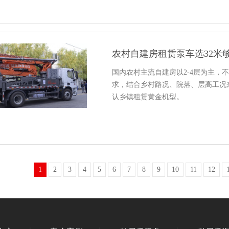
农村自建房租赁泵车选32米
国内农村主流自建房以2-4层为主，
求，结合乡村路况、院落、层高工况
认乡镇租赁黄金机型。
1
2
3
4
5
6
7
8
9
10
11
12