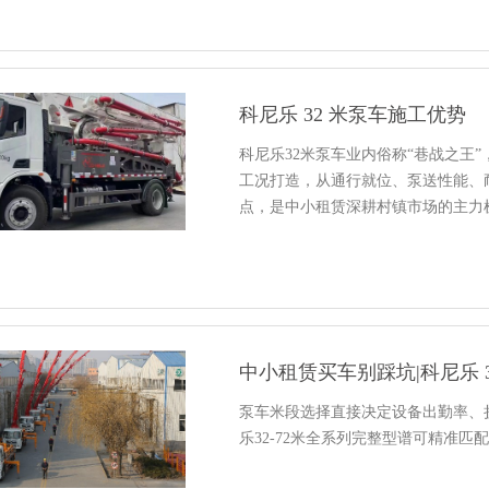
科尼乐 32 米泵车施工优势
科尼乐32米泵车业内俗称“巷战之王
工况打造，从通行就位、泵送性能、
点，是中小租赁深耕村镇市场的主力
中小租赁买车别踩坑|科尼乐 3
泵车米段选择直接决定设备出勤率、
乐32-72米全系列完整型谱可精准