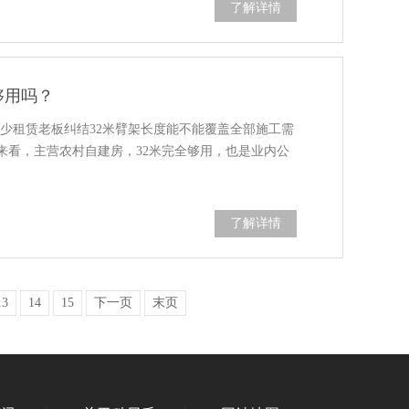
了解详情
够用吗？
不少租赁老板纠结32米臂架长度能不能覆盖全部施工需
来看，主营农村自建房，32米完全够用，也是业内公
了解详情
13
14
15
下一页
末页