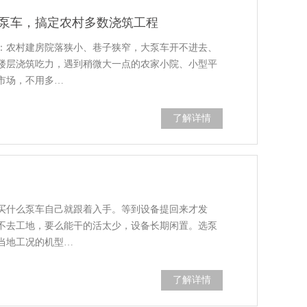
凝土泵车，搞定农村多数浇筑工程
：农村建房院落狭小、巷子狭窄，大泵车开不进去、
楼层浇筑吃力，遇到稍微大一点的农家小院、小型平
市场，不用多…
了解详情
买什么泵车自己就跟着入手。等到设备提回来才发
不去工地，要么能干的活太少，设备长期闲置。选泵
当地工况的机型…
了解详情