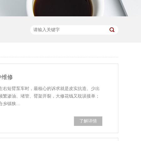
少维修
米左右短臂泵车时，最核心的诉求就是皮实抗造、少出
频繁渗油、堵管、臂架开裂，大修花钱又耽误接单；
合乡镇狭…
了解详情