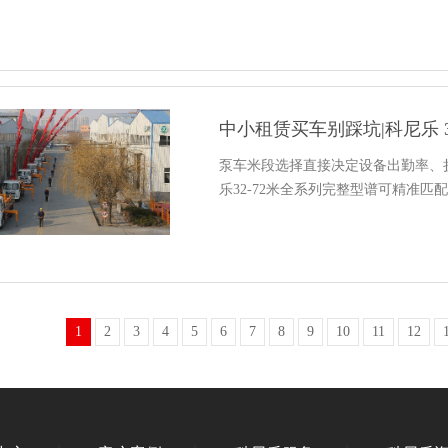
中小租赁买车别踩坑|科尼乐 3
泵车米段选择直接决定设备出勤率、
乐32-72米全系列完整型谱可精准
1
2
3
4
5
6
7
8
9
10
11
12