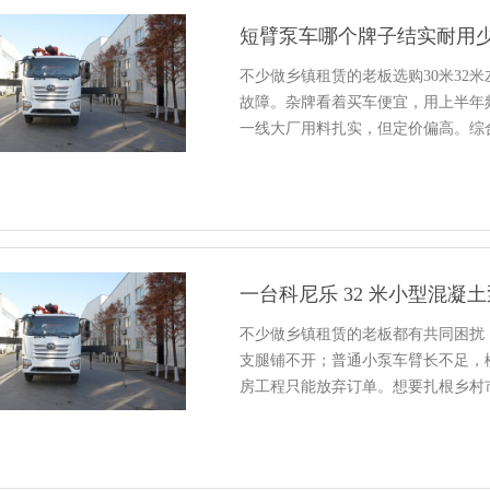
短臂泵车哪个牌子结实耐用
不少做乡镇租赁的老板选购30米32
故障。杂牌看着买车便宜，用上半年
一线大厂用料扎实，但定价偏高。综
一台科尼乐 32 米小型混
不少做乡镇租赁的老板都有共同困扰
支腿铺不开；普通小泵车臂长不足，
房工程只能放弃订单。想要扎根乡村