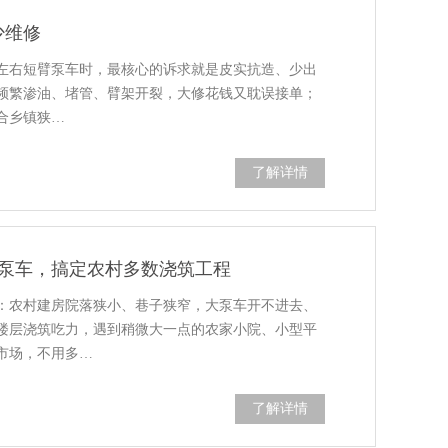
少维修
米左右短臂泵车时，最核心的诉求就是皮实抗造、少出
频繁渗油、堵管、臂架开裂，大修花钱又耽误接单；
合乡镇狭…
了解详情
凝土泵车，搞定农村多数浇筑工程
：农村建房院落狭小、巷子狭窄，大泵车开不进去、
楼层浇筑吃力，遇到稍微大一点的农家小院、小型平
市场，不用多…
了解详情