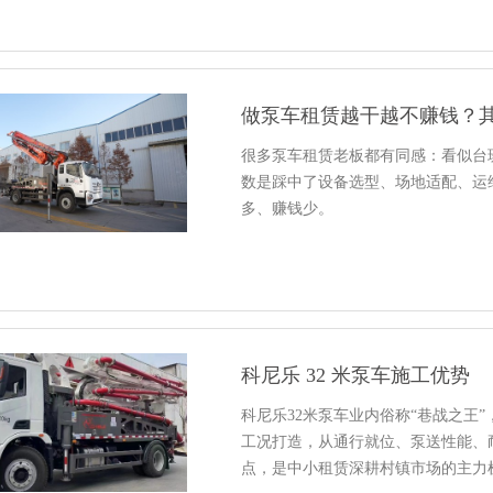
做泵车租赁越干越不赚钱？
很多泵车租赁老板都有同感：看似台
数是踩中了设备选型、场地适配、运
多、赚钱少。
科尼乐 32 米泵车施工优势
科尼乐32米泵车业内俗称“巷战之王
工况打造，从通行就位、泵送性能、
点，是中小租赁深耕村镇市场的主力