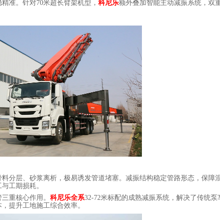
稳精准。针对
70
米超长臂架机型，
科尼乐
额外叠加智能主动减振系统，双
骨料分层、砂浆离析，极易诱发管道堵塞。减振结构稳定管路形态，保障
工与工期损耗。
管三重核心作用。
科尼乐全系
32-72米标配的成熟减振系统，解决了传统
本，提升工地施工综合效率。