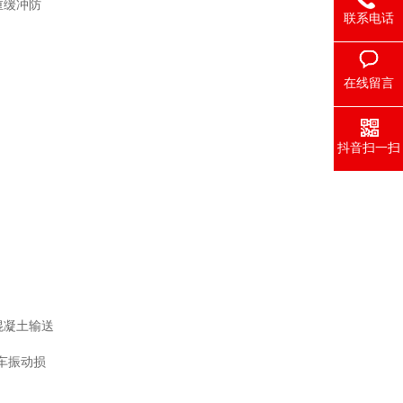
重缓冲防
联系电话
在线留言
抖音扫一扫
混凝土输送
泵车振动损