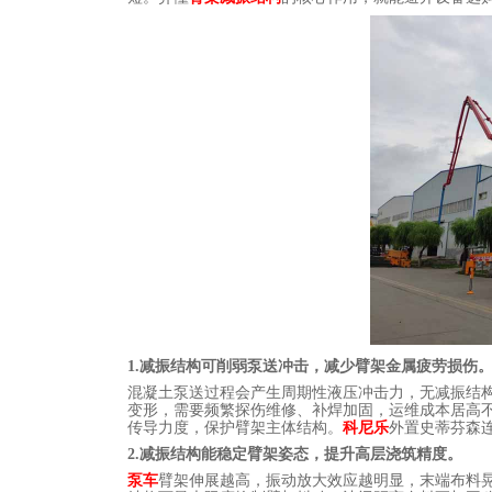
1.减振结构可削弱泵送冲击，减少臂架金属疲劳损伤
混凝土泵送过程会产生周期性液压冲击力，无减振结
变形，需要频繁探伤维修、补焊加固，运维成本居高
传导力度，保护臂架主体结构。
科尼乐
外置史蒂芬森
2.减振结构能稳定臂架姿态，提升高层浇筑精度。
泵车
臂架伸展越高，振动放大效应越明显，末端布料