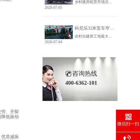
乡村建房租赁市场活源充足，但普遍存在路况差、场地窄、就位难等问题。传统大臂架泵车车身宽、轴距长、支腿占用空间大，受限于乡村路况，大量乡镇工地无法进场施工，导致很多租赁老板明明有活却接不到，严重限制接单范围与全年收益。科尼乐32米泵车从结构层面专项优化，彻底破解乡村窄巷通行、就位、施工三大痛点。
2026-07-05
科尼乐32米泵车窄巷施工优势解析
农村自建房工地最大的特点就是空间受限，巷道窄、院落小、障碍物多。市面上多数常规泵车车身尺寸大、支腿跨度宽，往往出现能进村、进不了院、进院不能施工的尴尬情况，最后只能人工接管浇筑，施工慢、人工贵、甲方满意度低。想要拿下乡镇窄场活源，设备的窄巷适配能力是关键，科尼乐32米泵车针对性优化狭小场地性能，完美适配农村复杂工况。
2026-07-04
咨询热线
400-6362-101
疲劳、开裂
幅降低振动
微信扫一扫
。优质减振