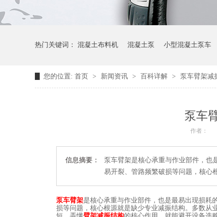
热门关键词：
混凝土布料机
混凝土泵
小型混凝土泵车
您的位置:
首页
>
新闻资讯
>
百科详解
>
泵车臂架减
泵车
作者：
信息摘要：
泵车臂架是核心承重与作业部件，也
易开裂、管路频繁破损等问题，核心
泵车臂架
是核心承重与作业部件，也是最易出现损耗
损等问题，核心根源就是缺少专业减振结构。多数从
短。弄懂
臂架减振结构
的核心作用，就能避开设备选