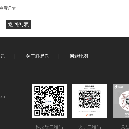
查看详情 +
返回列表
资讯
关于科尼乐
网站地图
126
科尼乐二维码
快手二维码
关