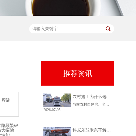
推荐资讯
农村施工为什么选择科尼乐32米泵车
、焊缝
当前农村自建房、乡镇小型基建需求持续上涨，乡镇泵车租赁需求稳定、回款快，是很多租赁老板的核心盈利市场。但农村工况复杂、场地受限、料况不稳定，传统大机型进场难、闲置高，杂牌小机型配置缩水、故障多、运维贵。综合工况适配性、稳定性、性价比来看，科尼乐32米泵车凭借均衡的参数配置和乡镇专属性能，成为农村施工的黄金主力机型。
2026-07-05
管路频繁破
科尼乐32米泵车解决乡村窄巷通行难题
命大幅缩
业性能。