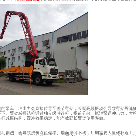
。
构的泵车，冲击力会直接传导至整节臂架，长期高频振动会导致臂架焊缝
不下。臂架减振结构通过独立缓冲连杆，提前分散、抵消泵送冲击力，大
连杆减振结构，缓冲效果稳定，能有效延长臂架使用寿命。
晃动剧烈，会导致浇筑点位偏移、墙面厚薄不均，后期需要大量修补返工