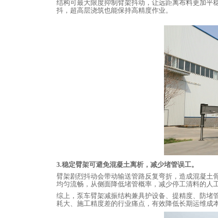
结构可最大限度抑制臂架抖动，让远距离布料更加平
抖，超高层浇筑也能保持高精度作业。
3.稳定臂架可避免混凝土离析，减少堵管误工。
臂架剧烈抖动会带动输送管路反复弯折，造成混凝土
均匀流畅，从侧面降低堵管概率，减少停工清料的人
综上，泵车臂架减振结构兼具护设备、提精度、防堵
耗大、施工精度差的行业痛点，有效降低长期运维成