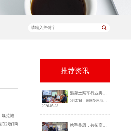
推荐资讯
混凝土泵车行业再添新助力！德国曼恩高层到访科尼乐，携手进军欧美高端市场
5月27日，德国曼恩商用车辆中国区总监RichardBrown带队到访科尼乐集团，实地考察生产车间与出口版泵车实车演示。
2026-05-28
，规范施工
现在我们简
携手曼恩，共拓高端市场 | 德国曼恩高层到访科尼乐集团，深化战略合作