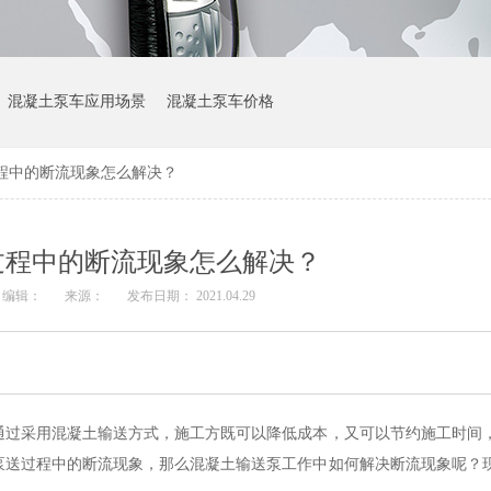
混凝土泵车应用场景
混凝土泵车价格
程中的断流现象怎么解决？
过程中的断流现象怎么解决？
编辑：
来源：
发布日期： 2021.04.29
通过采用混凝土输送方式，施工方既可以降低成本，又可以节约施工时间
泵送过程中的断流现象，那么混凝土输送泵工作中如何解决断流现象呢？