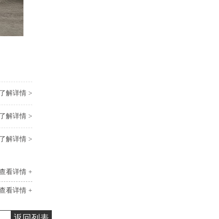
了解详情 >
了解详情 >
了解详情 >
查看详情 +
查看详情 +
返回列表