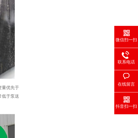
微信扫一扫
联系电话
在线留言
变量优先于
常低于泵送
抖音扫一扫