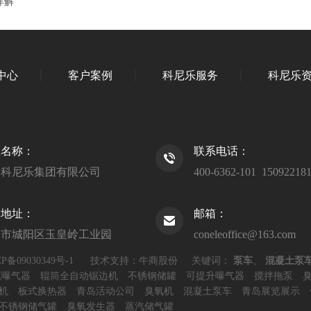
详解
中心
客户案例
科尼乐服务
科尼乐
业名称：
联系电话：
岛科尼乐集团有限公司
400-6362-101 15092218
司地址：
邮箱：
岛市城阳区玉皇岭工业园
coneleoffice@163.com
P备09030349号-1
技术支持：牛商股份
关键词：
泵车
、
混凝土泵
流曝气器
辊筒全自动锯边机
不锈钢储罐
可提升曝气器
搅拌拖泵
机
板式换热器
青岛活动公司
臭氧机
混凝土泵车
青岛展览展示
不锈钢储气罐
臭氧发生器
蒸汽储气罐