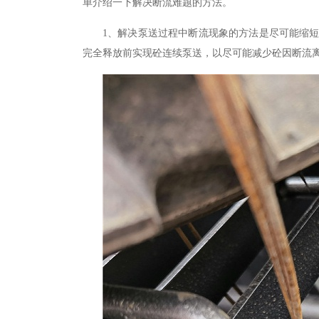
单介绍一下解决断流难题的方法。
1
、解决泵送过程中断流现象的方法是尽可能缩
完全释放前实现砼连续泵送，以尽可能减少砼因断流