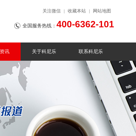
关注微信
收藏本站
网站地图
|
|
400-6362-101
全国服务热线：
资讯
关于科尼乐
联系科尼乐