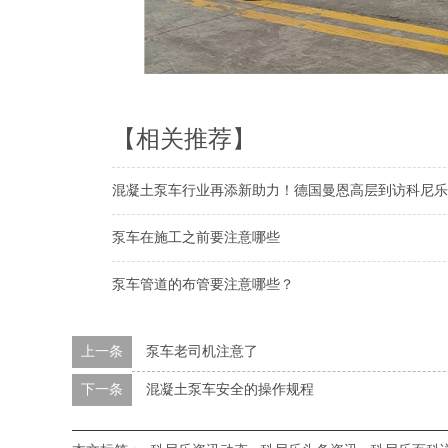
【相关推荐】
混凝土泵车行业再添新助力！德国曼恩高层到访科尼乐
泵车在施工之前要注意哪些
泵车管道的布管要注意哪些？
上一条
泵车老司机注意了
下一条
混凝土泵车安全的操作规程