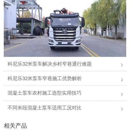
科尼乐32米泵车解决乡村窄巷通行难题
科尼乐32米泵车窄巷施工优势解析
混凝土泵车农村施工选型实用技巧
不同米段混凝土泵车适用工况对比
相关产品