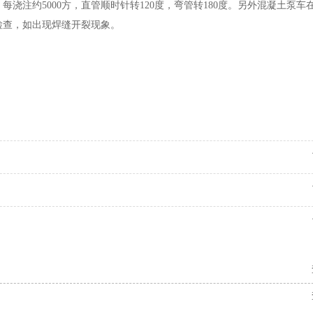
，每浇注约
5000方，直管顺时针转120度，弯管转180度。另外混凝土泵车
检查，如出现焊缝开裂现象。