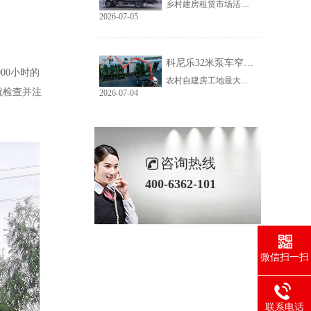
乡村建房租赁市场活源充足，但普遍存在路况差、场地窄、就位难等问题。传统大臂架泵车车身宽、轴距长、支腿占用空间大，受限于乡村路况，大量乡镇工地无法进场施工，导致很多租赁老板明明有活却接不到，严重限制接单范围与全年收益。科尼乐32米泵车从结构层面专项优化，彻底破解乡村窄巷通行、就位、施工三大痛点。
2026-07-05
科尼乐32米泵车窄巷施工优势解析
00小时的
农村自建房工地最大的特点就是空间受限，巷道窄、院落小、障碍物多。市面上多数常规泵车车身尺寸大、支腿跨度宽，往往出现能进村、进不了院、进院不能施工的尴尬情况，最后只能人工接管浇筑，施工慢、人工贵、甲方满意度低。想要拿下乡镇窄场活源，设备的窄巷适配能力是关键，科尼乐32米泵车针对性优化狭小场地性能，完美适配农村复杂工况。
就检查并注
2026-07-04
咨询热线
400-6362-101
微信扫一扫
联系电话