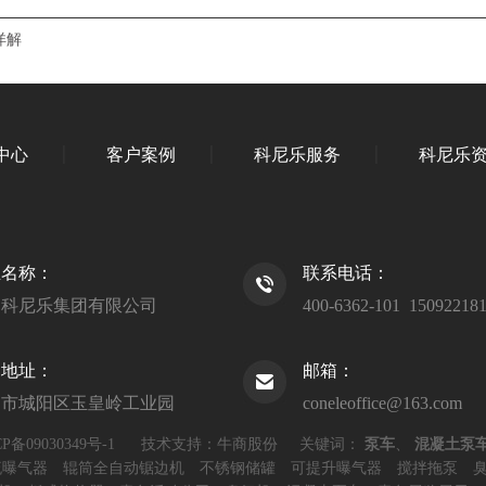
详解
中心
客户案例
科尼乐服务
科尼乐
业名称：
联系电话：
岛科尼乐集团有限公司
400-6362-101 15092218
司地址：
邮箱：
岛市城阳区玉皇岭工业园
coneleoffice@163.com
P备09030349号-1
技术支持：牛商股份
关键词：
泵车
、
混凝土泵
流曝气器
辊筒全自动锯边机
不锈钢储罐
可提升曝气器
搅拌拖泵