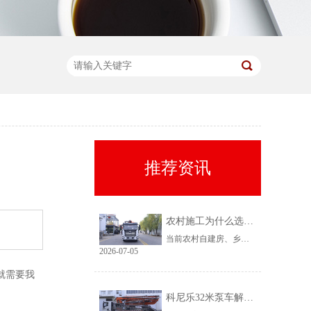
推荐资讯
农村施工为什么选择科尼乐32米泵车
当前农村自建房、乡镇小型基建需求持续上涨，乡镇泵车租赁需求稳定、回款快，是很多租赁老板的核心盈利市场。但农村工况复杂、场地受限、料况不稳定，传统大机型进场难、闲置高，杂牌小机型配置缩水、故障多、运维贵。综合工况适配性、稳定性、性价比来看，科尼乐32米泵车凭借均衡的参数配置和乡镇专属性能，成为农村施工的黄金主力机型。
2026-07-05
就需要我
科尼乐32米泵车解决乡村窄巷通行难题