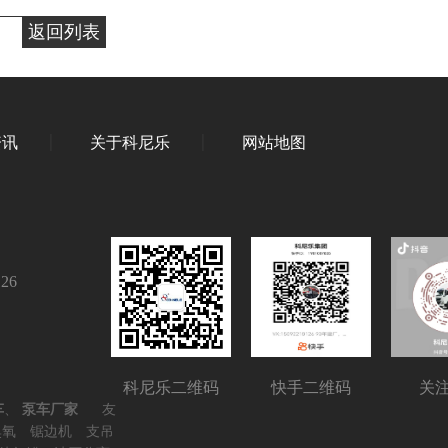
返回列表
资讯
关于科尼乐
网站地图
126
科尼乐二维码
快手二维码
关
车
、
泵车厂家
友
臭氧
锯边机
支吊