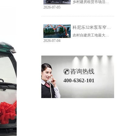
乡村建房租赁市场活源充足，但普遍存在路况差、场地窄、就位难等问题。传统大臂架泵车车身宽、轴距长、支腿占用空间大，受限于乡村路况，大量乡镇工地无法进场施工，导致很多租赁老板明明有活却接不到，严重限制接单范围与全年收益。科尼乐32米泵车从结构层面专项优化，彻底破解乡村窄巷通行、就位、施工三大痛点。
2026-07-05
科尼乐32米泵车窄巷施工优势解析
农村自建房工地最大的特点就是空间受限，巷道窄、院落小、障碍物多。市面上多数常规泵车车身尺寸大、支腿跨度宽，往往出现能进村、进不了院、进院不能施工的尴尬情况，最后只能人工接管浇筑，施工慢、人工贵、甲方满意度低。想要拿下乡镇窄场活源，设备的窄巷适配能力是关键，科尼乐32米泵车针对性优化狭小场地性能，完美适配农村复杂工况。
2026-07-04
咨询热线
400-6362-101