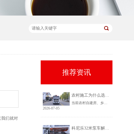
推荐资讯
农村施工为什么选择科尼乐32米泵车
当前农村自建房、乡镇小型基建需求持续上涨，乡镇泵车租赁需求稳定、回款快，是很多租赁老板的核心盈利市场。但农村工况复杂、场地受限、料况不稳定，传统大机型进场难、闲置高，杂牌小机型配置缩水、故障多、运维贵。综合工况适配性、稳定性、性价比来看，科尼乐32米泵车凭借均衡的参数配置和乡镇专属性能，成为农村施工的黄金主力机型。
2026-07-05
天我们就对
科尼乐32米泵车解决乡村窄巷通行难题