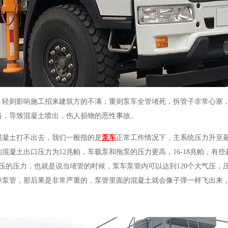
，轻则影响施工招来建筑方的不满；重则泵车全管堵死，拆管子非常心塞
当，导致混凝土喷出，伤人损物的恶性事故。
混凝土打不出去，我们一般指的是
泵车
正常工作情况下，主系统压力升至
的混凝土出口压力为
12兆帕，车载泵和拖泵的压力更高，16-18兆帕，有
气压的压力，也就是说当堵管的时候，泵车泵管内可以达到120个大气压，
掉泵管，那后果是非常严重的，泵管里面的混凝土就会像子弹一样飞出来