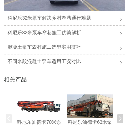
科尼乐32米泵车解决乡村窄巷通行难题
科尼乐32米泵车窄巷施工优势解析
混凝土泵车农村施工选型实用技巧
不同米段混凝土泵车适用工况对比
相关产品
科尼乐汕德卡70米泵
科尼乐汕德卡63米泵
科尼