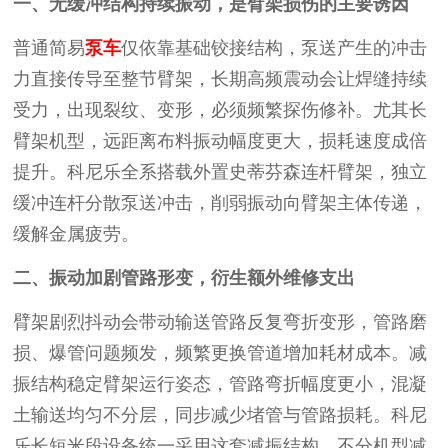
一、无缓冲结构持续振动，是臂架损伤的主要诱因
普通简易
泵车
仅依靠基础铰接结构，泵送产生的冲击
力直接传导至整节臂架，长期高频震动会让焊缝持续
受力，出现裂纹、变形，必须频繁探伤修补。尤其长
臂架机型，远距离布料振动幅度更大，损耗速度成倍
提升。科尼乐全系搭载外置史蒂芬森连杆臂架，独立
缓冲连杆分散泵送冲击，削弱振动向臂架主体传递，
缓解金属疲劳。
二、振动加剧管路形变，衍生额外维修支出
臂架剧烈抖动会带动输送管路反复弯折变形，管路磨
损、爆管问题频发，频繁更换管道增加耗材成本。减
振结构稳定臂架运行姿态，管路弯折幅度更小，混凝
土输送均匀不分层，同步减少堵管与管路损耗。科尼
乐长短米段设备统一采用这套减振结构，不分机型减