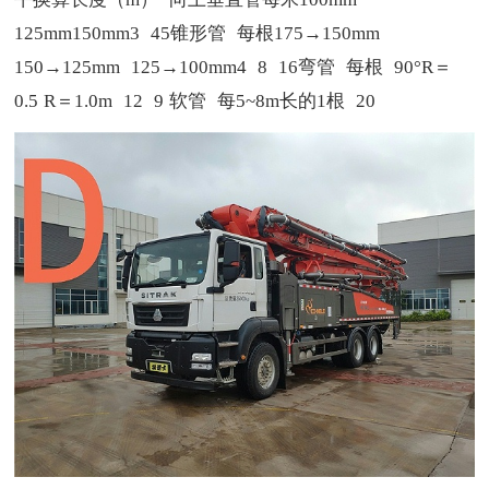
125mm
150mm
3
4
5
锥形管
每根
175→150mm
150→125mm
125→100mm
4
8
16
弯管
每根
90°R＝
0.5
R＝1.0m
12
9
软管
每5~8m长的1根
20