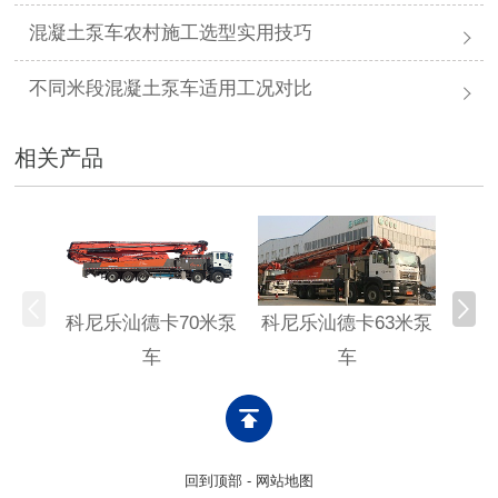
混凝土泵车农村施工选型实用技巧
不同米段混凝土泵车适用工况对比
相关产品
科尼乐汕德卡70米泵
科尼乐汕德卡63米泵
科尼
车
车
回到顶部
-
网站地图