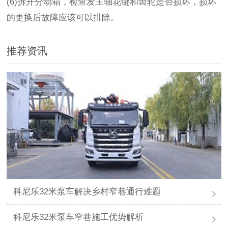
(6)拆开分动箱，检查发主轴花键和齿轮是否损坏，损坏
的更换后故障应该可以排除。
推荐资讯
科尼乐32米泵车解决乡村窄巷通行难题
科尼乐32米泵车窄巷施工优势解析