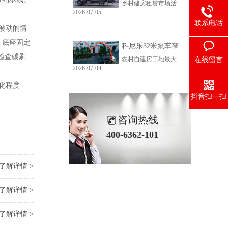
乡村建房租赁市场活源充足，但普遍存在路况差、场地窄、就位难等问题。传统大臂架泵车车身宽、轴距长、支腿占用空间大，受限于乡村路况，大量乡镇工地无法进场施工，导致很多租赁老板明明有活却接不到，严重限制接单范围与全年收益。科尼乐32米泵车从结构层面专项优化，彻底破解乡村窄巷通行、就位、施工三大痛点。
2026-07-05
联系电话
波动的情
，底座固定
科尼乐32米泵车窄巷施工优势解析
检查碳刷
农村自建房工地最大的特点就是空间受限，巷道窄、院落小、障碍物多。市面上多数常规泵车车身尺寸大、支腿跨度宽，往往出现能进村、进不了院、进院不能施工的尴尬情况，最后只能人工接管浇筑，施工慢、人工贵、甲方满意度低。想要拿下乡镇窄场活源，设备的窄巷适配能力是关键，科尼乐32米泵车针对性优化狭小场地性能，完美适配农村复杂工况。
在线留言
2026-07-04
化程度
抖音扫一扫
咨询热线
400-6362-101
了解详情 >
了解详情 >
了解详情 >