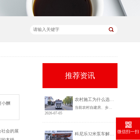
推荐资讯
农村施工为什么选择科尼乐32米泵车
资小酬
当前农村自建房、乡镇小型基建需求持续上涨，乡镇泵车租赁需求稳定、回款快，是很多租赁老板的核心盈利市场。但农村工况复杂、场地受限、料况不稳定，传统大机型进场难、闲置高，杂牌小机型配置缩水、故障多、运维贵。综合工况适配性、稳定性、性价比来看，科尼乐32米泵车凭借均衡的参数配置和乡镇专属性能，成为农村施工的黄金主力机型。
2026-07-05
合社会的展
微信扫一扫
科尼乐32米泵车解决乡村窄巷通行难题
节约本钱。