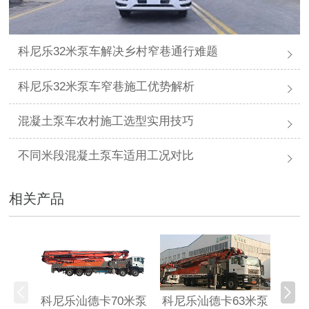
科尼乐32米泵车解决乡村窄巷通行难题
科尼乐32米泵车窄巷施工优势解析
混凝土泵车农村施工选型实用技巧
不同米段混凝土泵车适用工况对比
相关产品
科尼乐汕德卡70米泵
科尼乐汕德卡63米泵
科尼