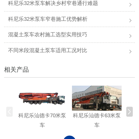
科尼乐32米泵车解决乡村窄巷通行难题
科尼乐32米泵车窄巷施工优势解析
混凝土泵车农村施工选型实用技巧
不同米段混凝土泵车适用工况对比
相关产品
科尼乐汕德卡70米泵
科尼乐汕德卡63米泵
科尼
车
车