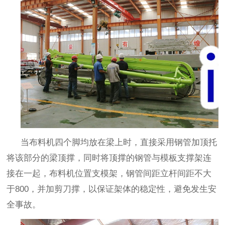
当布料机四个脚均放在梁上时，直接采用钢管加顶托
将该部分的梁顶撑，同时将顶撑的钢管与模板支撑架连
接在一起，布料机位置支模架，钢管间距立杆间距不大
于
800，并加剪刀撑，以保证架体的稳定性，避免发生安
全事故。