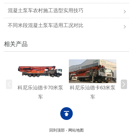
混凝土泵车农村施工选型实用技巧
不同米段混凝土泵车适用工况对比
相关产品
科尼乐汕德卡70米泵
科尼乐汕德卡63米泵
科尼
车
车
回到顶部
-
网站地图