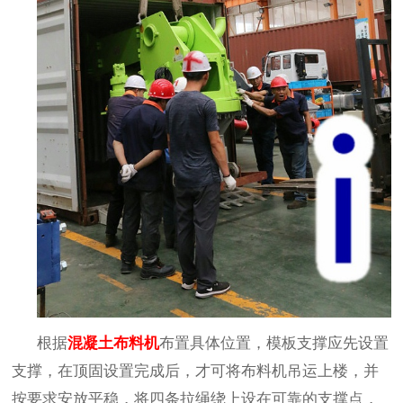
根据
混凝土布料机
布置具体位置，模板支撑应先设置
支撑，在顶固设置完成后，才可将布料机吊运上楼，并
按要求安放平稳，将四条拉绳绕上设在可靠的支撑点，