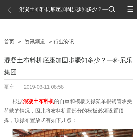
混凝土布料机底座加固步骤知多少？—
科尼乐集团
首页
>
资讯频道
> 行业资讯
混凝土布料机底座加固步骤知多少？—科尼乐
集团
泵车
2019-03-11 08:58
根据
混凝土布料机
的自重和模板支撑架单根钢管承受
荷载的情况，因此将布料机置部分的模板必须设置顶
撑，顶撑布置放式有如下几点：