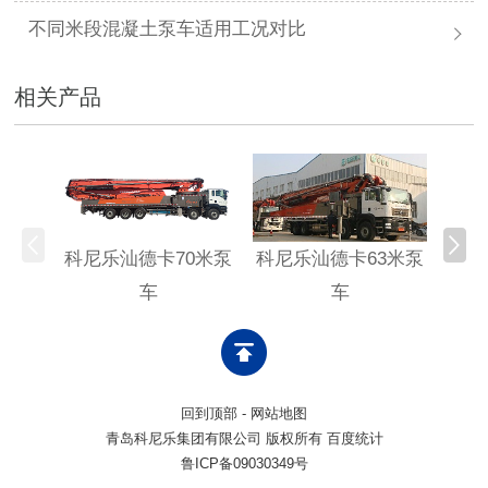
不同米段混凝土泵车适用工况对比
相关产品
科尼乐汕德卡70米泵
科尼乐汕德卡63米泵
科尼
车
车
回到顶部
-
网站地图
青岛科尼乐集团有限公司 版权所有 百度统计
鲁ICP备09030349号