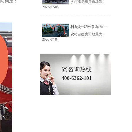
围可商定；
乡村建房租赁市场活源充足，但普遍存在路况差、场地窄、就位难等问题。传统大臂架泵车车身宽、轴距长、支腿占用空间大，受限于乡村路况，大量乡镇工地无法进场施工，导致很多租赁老板明明有活却接不到，严重限制接单范围与全年收益。科尼乐32米泵车从结构层面专项优化，彻底破解乡村窄巷通行、就位、施工三大痛点。
2026-07-05
科尼乐32米泵车窄巷施工优势解析
农村自建房工地最大的特点就是空间受限，巷道窄、院落小、障碍物多。市面上多数常规泵车车身尺寸大、支腿跨度宽，往往出现能进村、进不了院、进院不能施工的尴尬情况，最后只能人工接管浇筑，施工慢、人工贵、甲方满意度低。想要拿下乡镇窄场活源，设备的窄巷适配能力是关键，科尼乐32米泵车针对性优化狭小场地性能，完美适配农村复杂工况。
2026-07-04
咨询热线
400-6362-101