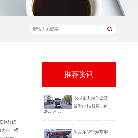
推荐资讯
农村施工为什么选择科尼乐32米泵车
当前农村自建房、乡镇小型基建需求持续上涨，乡镇泵车租赁需求稳定、回款快，是很多租赁老板的核心盈利市场。但农村工况复杂、场地受限、料况不稳定，传统大机型进场难、闲置高，杂牌小机型配置缩水、故障多、运维贵。综合工况适配性、稳定性、性价比来看，科尼乐32米泵车凭借均衡的参数配置和乡镇专属性能，成为农村施工的黄金主力机型。
2026-07-05
在执行的
门大小，模
科尼乐32米泵车解决乡村窄巷通行难题