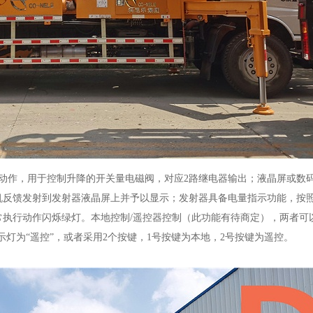
动作，用于控制升降的开关量电磁阀，对应2路继电器输出；液晶屏或数
机反馈发射到发射器液晶屏上并予以显示；发射器具备电量指示功能，按
常执行动作闪烁绿灯。本地控制/遥控器控制（此功能有待商定），两者可
示灯为“遥控”，或者采用2个按键，1号按键为本地，2号按键为遥控。