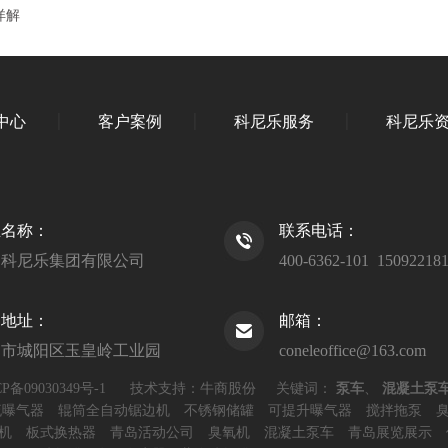
详解
中心
客户案例
科尼乐服务
科尼乐
业名称：
联系电话：
岛科尼乐集团有限公司
400-6362-101 15092218
司地址：
邮箱：
岛市城阳区玉皇岭工业园
coneleoffice@163.com
P备09030349号-1
技术支持：牛商股份
关键词：
泵车
、
混凝土泵
流曝气器
辊筒全自动锯边机
不锈钢储罐
可提升曝气器
搅拌拖泵
机
板式换热器
青岛活动公司
臭氧机
混凝土泵车
青岛展览展示