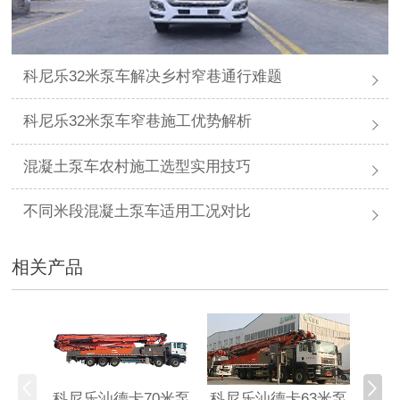
科尼乐32米泵车解决乡村窄巷通行难题
科尼乐32米泵车窄巷施工优势解析
混凝土泵车农村施工选型实用技巧
不同米段混凝土泵车适用工况对比
相关产品
科尼乐汕德卡70米泵
科尼乐汕德卡63米泵
科尼