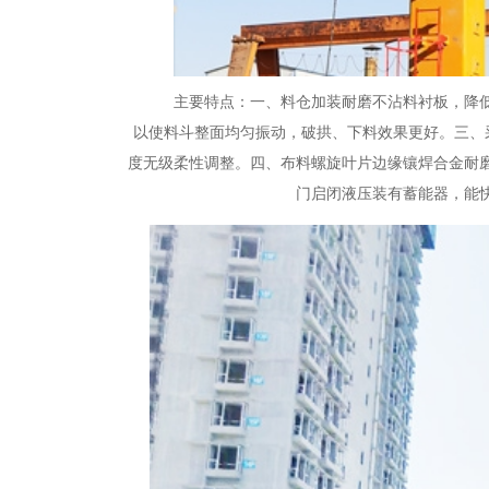
主要特点：一、料仓加装耐磨不沾料衬板，降
以使料斗整面均匀振动，破拱、下料效果更好。三、
度无级柔性调整。四、布料螺旋叶片边缘镶焊合金耐磨
门启闭液压装有蓄能器，能