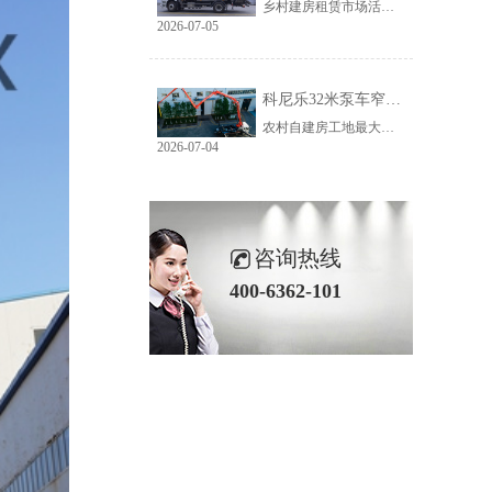
乡村建房租赁市场活源充足，但普遍存在路况差、场地窄、就位难等问题。传统大臂架泵车车身宽、轴距长、支腿占用空间大，受限于乡村路况，大量乡镇工地无法进场施工，导致很多租赁老板明明有活却接不到，严重限制接单范围与全年收益。科尼乐32米泵车从结构层面专项优化，彻底破解乡村窄巷通行、就位、施工三大痛点。
2026-07-05
科尼乐32米泵车窄巷施工优势解析
农村自建房工地最大的特点就是空间受限，巷道窄、院落小、障碍物多。市面上多数常规泵车车身尺寸大、支腿跨度宽，往往出现能进村、进不了院、进院不能施工的尴尬情况，最后只能人工接管浇筑，施工慢、人工贵、甲方满意度低。想要拿下乡镇窄场活源，设备的窄巷适配能力是关键，科尼乐32米泵车针对性优化狭小场地性能，完美适配农村复杂工况。
2026-07-04
咨询热线
400-6362-101