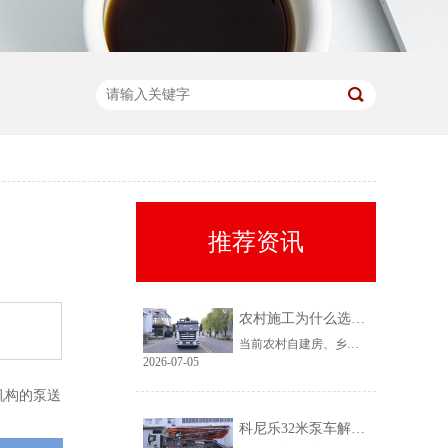
推荐资讯
农村施工为什么选择科尼乐32米泵车
当前农村自建房、乡镇小型基建需求持续上涨，乡镇泵车租赁需求稳定、回款快，是很多租赁老板的核心盈利市场。但农村工况复杂、场地受限、料况不稳定，传统大机型进场难、闲置高，杂牌小机型配置缩水、故障多、运维贵。综合工况适配性、稳定性、性价比来看，科尼乐32米泵车凭借均衡的参数配置和乡镇专属性能，成为农村施工的黄金主力机型。
2026-07-05
机构的泵送
科尼乐32米泵车解决乡村窄巷通行难题