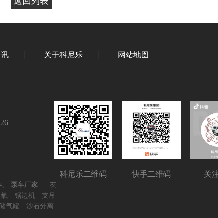
返回列表
资讯
关于科尼乐
网站地图
126
科尼乐二维码
快手二维码
关
车
、
泵车厂家
友
臭氧
锯边机
支吊
储气罐
沙石分离