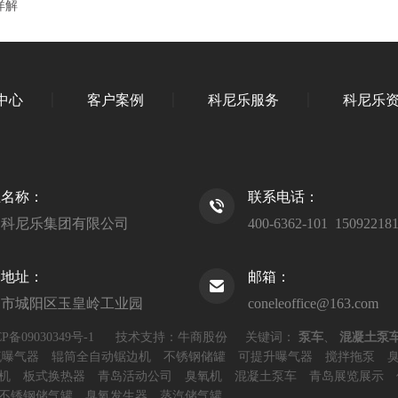
详解
中心
客户案例
科尼乐服务
科尼乐
业名称：
联系电话：
岛科尼乐集团有限公司
400-6362-101 15092218
司地址：
邮箱：
岛市城阳区玉皇岭工业园
coneleoffice@163.com
P备09030349号-1
技术支持：牛商股份
关键词：
泵车
、
混凝土泵
流曝气器
辊筒全自动锯边机
不锈钢储罐
可提升曝气器
搅拌拖泵
机
板式换热器
青岛活动公司
臭氧机
混凝土泵车
青岛展览展示
不锈钢储气罐
臭氧发生器
蒸汽储气罐