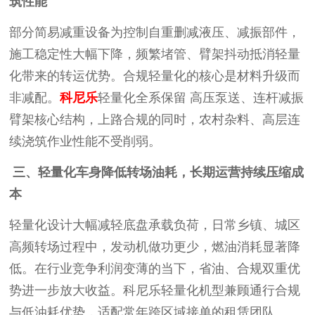
筑性能
部分简易减重设备为控制自重删减液压、减振部件，
施工稳定性大幅下降，频繁堵管、臂架抖动抵消轻量
化带来的转运优势。合规轻量化的核心是材料升级而
非减配。
科尼乐
轻量化全系保留
高压泵送、连杆减振
臂架核心结构，上路合规的同时，农村杂料、高层连
续浇筑作业性能不受削弱。
三、轻量化车身降低转场油耗，长期运营持续压缩成
本
轻量化设计大幅减轻底盘承载负荷，日常乡镇、城区
高频转场过程中，发动机做功更少，燃油消耗显著降
低。在行业竞争利润变薄的当下，省油、合规双重优
势进一步放大收益。科尼乐轻量化机型兼顾通行合规
与低油耗优势，适配常年跨区域接单的租赁团队。