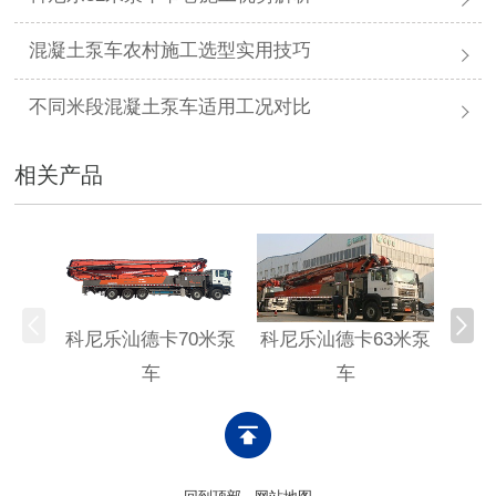
混凝土泵车农村施工选型实用技巧
不同米段混凝土泵车适用工况对比
相关产品
科尼乐汕德卡70米泵
科尼乐汕德卡63米泵
科尼
车
车