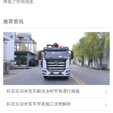
降低了劳动强度。
推荐资讯
科尼乐32米泵车解决乡村窄巷通行难题
科尼乐32米泵车窄巷施工优势解析