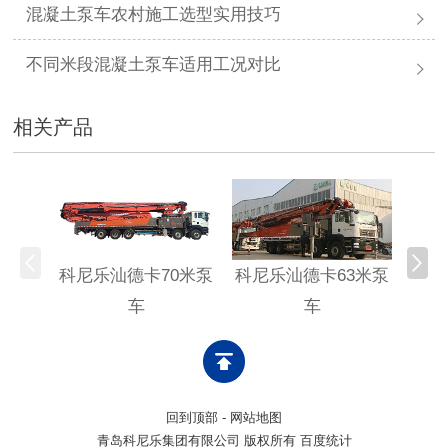
混凝土泵车农村施工选型实用技巧
不同米段混凝土泵车适用工况对比
相关产品
科尼乐汕德卡70米泵
科尼乐汕德卡63米泵
科尼
车
车
回到顶部
-
网站地图
青岛科尼乐集团有限公司 版权所有 百度统计