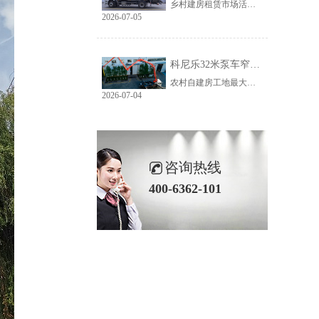
乡村建房租赁市场活源充足，但普遍存在路况差、场地窄、就位难等问题。传统大臂架泵车车身宽、轴距长、支腿占用空间大，受限于乡村路况，大量乡镇工地无法进场施工，导致很多租赁老板明明有活却接不到，严重限制接单范围与全年收益。科尼乐32米泵车从结构层面专项优化，彻底破解乡村窄巷通行、就位、施工三大痛点。
2026-07-05
科尼乐32米泵车窄巷施工优势解析
农村自建房工地最大的特点就是空间受限，巷道窄、院落小、障碍物多。市面上多数常规泵车车身尺寸大、支腿跨度宽，往往出现能进村、进不了院、进院不能施工的尴尬情况，最后只能人工接管浇筑，施工慢、人工贵、甲方满意度低。想要拿下乡镇窄场活源，设备的窄巷适配能力是关键，科尼乐32米泵车针对性优化狭小场地性能，完美适配农村复杂工况。
2026-07-04
咨询热线
400-6362-101