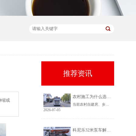
推荐资讯
农村施工为什么选择科尼乐32米泵车
伸缩或
当前农村自建房、乡镇小型基建需求持续上涨，乡镇泵车租赁需求稳定、回款快，是很多租赁老板的核心盈利市场。但农村工况复杂、场地受限、料况不稳定，传统大机型进场难、闲置高，杂牌小机型配置缩水、故障多、运维贵。综合工况适配性、稳定性、性价比来看，科尼乐32米泵车凭借均衡的参数配置和乡镇专属性能，成为农村施工的黄金主力机型。
2026-07-05
科尼乐32米泵车解决乡村窄巷通行难题