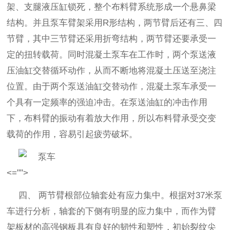
架、支腿液压缸锁死，整个布料臂系统形成一个悬鼻梁
结构。并且泵车臂架采用
R形结构，两节臂后还有三、四
节臂，其中三节臂还采用折弯结构，两节臂还要承受一
定的扭转载荷。同时混凝土泵车在工作时，两个泵送液
压油缸交替循环动作，从而不断地将混凝土压送至浇注
位置。由于两个泵送油缸交替动作，混凝土泵车承受一
个具有一定频率的强迫冲击。在泵送油缸的冲击作用
下，布料臂的振动有着放大作用，所以布料臂承受交变
载荷的作用，容易引起疲劳破坏。
<="">
四、
两节臂根部位轴套处有应力集中。根据对
37米泵
车进行分析，轴套的下侧有明显的应力集中，而作为臂
架板材的高强钢板具有良好的韧性和塑性，初始裂纹尖