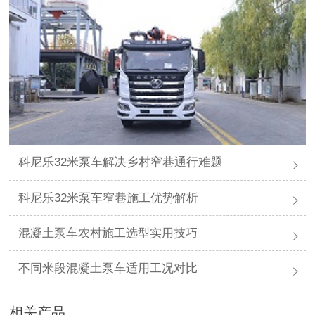
科尼乐32米泵车解决乡村窄巷通行难题
科尼乐32米泵车窄巷施工优势解析
混凝土泵车农村施工选型实用技巧
不同米段混凝土泵车适用工况对比
相关产品