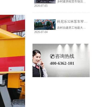
乡村建房租赁市场活源充足，但普遍存在路况差、场地窄、就位难等问题。传统大臂架泵车车身宽、轴距长、支腿占用空间大，受限于乡村路况，大量乡镇工地无法进场施工，导致很多租赁老板明明有活却接不到，严重限制接单范围与全年收益。科尼乐32米泵车从结构层面专项优化，彻底破解乡村窄巷通行、就位、施工三大痛点。
2026-07-05
科尼乐32米泵车窄巷施工优势解析
农村自建房工地最大的特点就是空间受限，巷道窄、院落小、障碍物多。市面上多数常规泵车车身尺寸大、支腿跨度宽，往往出现能进村、进不了院、进院不能施工的尴尬情况，最后只能人工接管浇筑，施工慢、人工贵、甲方满意度低。想要拿下乡镇窄场活源，设备的窄巷适配能力是关键，科尼乐32米泵车针对性优化狭小场地性能，完美适配农村复杂工况。
2026-07-04
咨询热线
400-6362-101