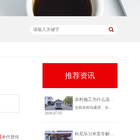
推荐资讯
农村施工为什么选择科尼乐32米泵车
当前农村自建房、乡镇小型基建需求持续上涨，乡镇泵车租赁需求稳定、回款快，是很多租赁老板的核心盈利市场。但农村工况复杂、场地受限、料况不稳定，传统大机型进场难、闲置高，杂牌小机型配置缩水、故障多、运维贵。综合工况适配性、稳定性、性价比来看，科尼乐32米泵车凭借均衡的参数配置和乡镇专属性能，成为农村施工的黄金主力机型。
2026-07-05
科尼乐32米泵车解决乡村窄巷通行难题
泵
来代替传