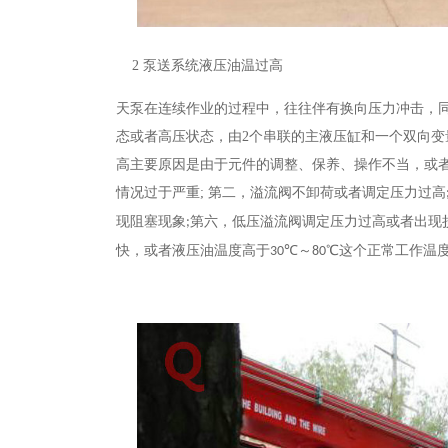
2
泵送系统液压油温过高
天泵
在连续作业的过程中，往往伴有换向压力冲击，
态或者高压状态，由
2
个串联的主液压缸和一个双向变
高主要原因是由于元件的调整、保养、操作不当，或
情况过于严重
;
第二，溢流阀不卸荷或者调定压力过高
现阻塞现象
第六，低压溢流阀调定压力过高或者出现
;
快，或者液压油温度高于
℃～
℃这个正常工作温
30
80