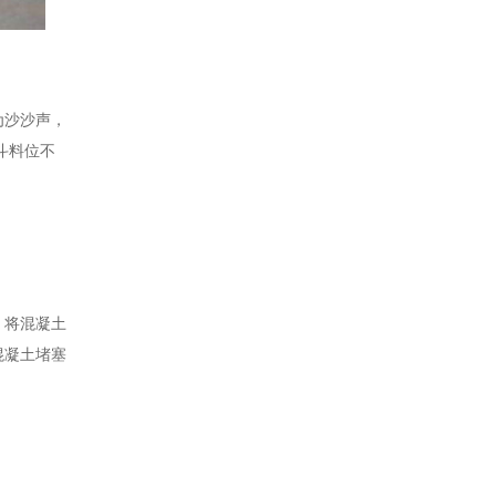
为沙沙声，
斗料位不
，将混凝土
混凝土堵塞