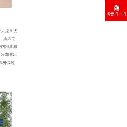
抖音扫一扫
于大流量状
。油温过
统内部泄漏
，冷却器出
温升高过