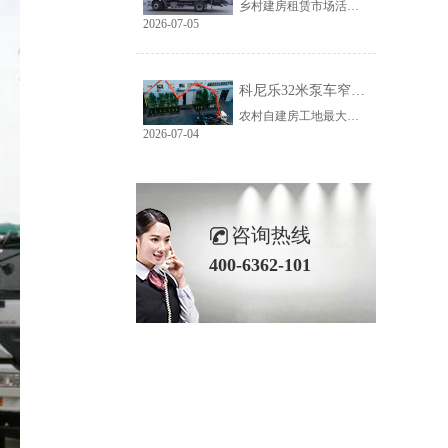
乡村建房租赁市场活源充足，但普遍存在路况差、场地窄、就位难等问题。传统大臂架泵车车身宽、轴距长、支腿占用空间大，受限于乡村路况，大量乡镇工地无法进场施工，导致很多租赁老板明明有活却接不到，严重限制接单范围与全年收益。科尼乐32米泵车从结构层面专项优化，彻底破解乡村窄巷通行、就位、施工三大痛点。
2026-07-05
科尼乐32米泵车窄巷施工优势解析
农村自建房工地最大的特点就是空间受限，巷道窄、院落小、障碍物多。市面上多数常规泵车车身尺寸大、支腿跨度宽，往往出现能进村、进不了院、进院不能施工的尴尬情况，最后只能人工接管浇筑，施工慢、人工贵、甲方满意度低。想要拿下乡镇窄场活源，设备的窄巷适配能力是关键，科尼乐32米泵车针对性优化狭小场地性能，完美适配农村复杂工况。
2026-07-04
咨询热线
400-6362-101