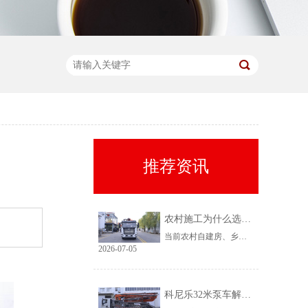
推荐资讯
农村施工为什么选择科尼乐32米泵车
当前农村自建房、乡镇小型基建需求持续上涨，乡镇泵车租赁需求稳定、回款快，是很多租赁老板的核心盈利市场。但农村工况复杂、场地受限、料况不稳定，传统大机型进场难、闲置高，杂牌小机型配置缩水、故障多、运维贵。综合工况适配性、稳定性、性价比来看，科尼乐32米泵车凭借均衡的参数配置和乡镇专属性能，成为农村施工的黄金主力机型。
2026-07-05
科尼乐32米泵车解决乡村窄巷通行难题