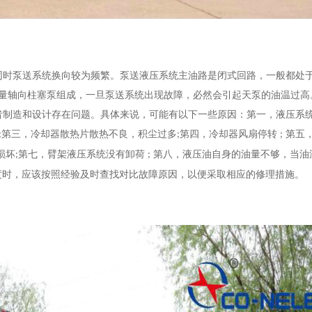
同时泵送系统换向较为频繁。泵送液压系统主油路是闭式回路，一般都处
量轴向柱塞泵组成，一旦泵送系统出现故障，必然会引起
天泵
的油温过高
者制造和设计存在问题。具体来说，可能有以下一些原因：第一，液压系
第三，冷却器散热片散热不良，积尘过多
第四，冷却器风扇停转
第五
;
;
;
损坏
第七，臂架液压系统没有卸荷
第八，液压油自身的油量不够，当油
;
;
度时，应该按照经验及时查找对比故障原因，以便采取相应的修理措施。