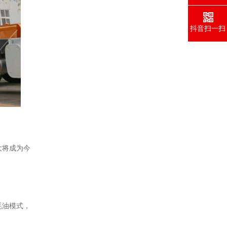
抖音扫一扫
大将成为今
耗油模式，