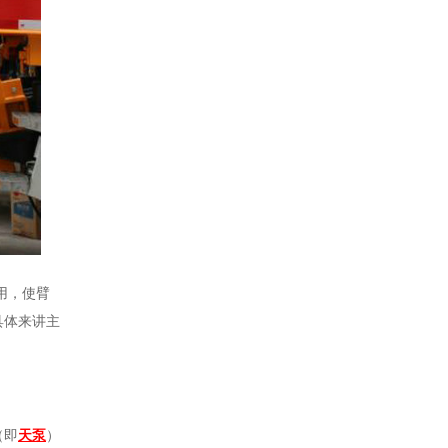
用，使臂
具体来讲主
（即
天泵
）