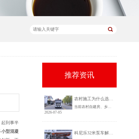
推荐资讯
农村施工为什么选择科尼乐32米泵车
当前农村自建房、乡镇小型基建需求持续上涨，乡镇泵车租赁需求稳定、回款快，是很多租赁老板的核心盈利市场。但农村工况复杂、场地受限、料况不稳定，传统大机型进场难、闲置高，杂牌小机型配置缩水、故障多、运维贵。综合工况适配性、稳定性、性价比来看，科尼乐32米泵车凭借均衡的参数配置和乡镇专属性能，成为农村施工的黄金主力机型。
2026-07-05
，起到事半
多
小型混凝
科尼乐32米泵车解决乡村窄巷通行难题