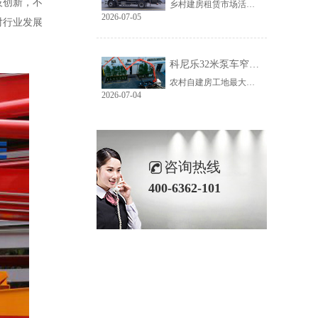
技创新，不
乡村建房租赁市场活源充足，但普遍存在路况差、场地窄、就位难等问题。传统大臂架泵车车身宽、轴距长、支腿占用空间大，受限于乡村路况，大量乡镇工地无法进场施工，导致很多租赁老板明明有活却接不到，严重限制接单范围与全年收益。科尼乐32米泵车从结构层面专项优化，彻底破解乡村窄巷通行、就位、施工三大痛点。
2026-07-05
对行业发展
科尼乐32米泵车窄巷施工优势解析
农村自建房工地最大的特点就是空间受限，巷道窄、院落小、障碍物多。市面上多数常规泵车车身尺寸大、支腿跨度宽，往往出现能进村、进不了院、进院不能施工的尴尬情况，最后只能人工接管浇筑，施工慢、人工贵、甲方满意度低。想要拿下乡镇窄场活源，设备的窄巷适配能力是关键，科尼乐32米泵车针对性优化狭小场地性能，完美适配农村复杂工况。
2026-07-04
咨询热线
400-6362-101