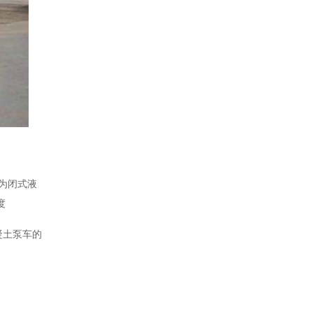
为闭式液
度
凝土泵车的