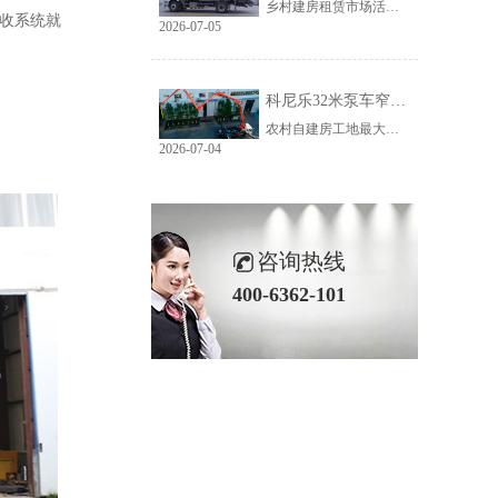
乡村建房租赁市场活源充足，但普遍存在路况差、场地窄、就位难等问题。传统大臂架泵车车身宽、轴距长、支腿占用空间大，受限于乡村路况，大量乡镇工地无法进场施工，导致很多租赁老板明明有活却接不到，严重限制接单范围与全年收益。科尼乐32米泵车从结构层面专项优化，彻底破解乡村窄巷通行、就位、施工三大痛点。
接收系统就
2026-07-05
科尼乐32米泵车窄巷施工优势解析
农村自建房工地最大的特点就是空间受限，巷道窄、院落小、障碍物多。市面上多数常规泵车车身尺寸大、支腿跨度宽，往往出现能进村、进不了院、进院不能施工的尴尬情况，最后只能人工接管浇筑，施工慢、人工贵、甲方满意度低。想要拿下乡镇窄场活源，设备的窄巷适配能力是关键，科尼乐32米泵车针对性优化狭小场地性能，完美适配农村复杂工况。
2026-07-04
咨询热线
400-6362-101