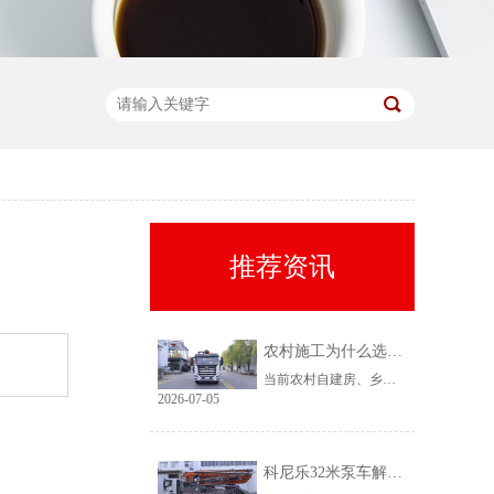
推荐资讯
农村施工为什么选择科尼乐32米泵车
当前农村自建房、乡镇小型基建需求持续上涨，乡镇泵车租赁需求稳定、回款快，是很多租赁老板的核心盈利市场。但农村工况复杂、场地受限、料况不稳定，传统大机型进场难、闲置高，杂牌小机型配置缩水、故障多、运维贵。综合工况适配性、稳定性、性价比来看，科尼乐32米泵车凭借均衡的参数配置和乡镇专属性能，成为农村施工的黄金主力机型。
2026-07-05
科尼乐32米泵车解决乡村窄巷通行难题