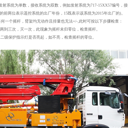
发射系统为单数，接收系统为双数，例如发射系统为717-15XX57编号，
编号的前两位表示遥控系统的出厂年份，15既表示该系统为2015年出厂的)。
任何一个摇杆，臂架均无动作且排量也无法+/-,此时可按以下步骤检查：
烁两到三次，灭一次，此现象为摇杆未归零位，检查摇杆。
，二级保护指示灯是否亮起，如不亮，检查摇杆的零位。