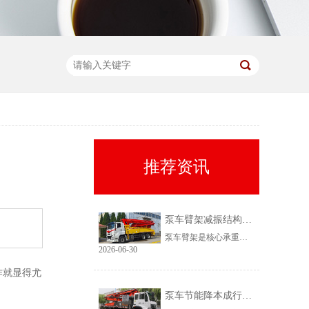
推荐资讯
泵车臂架减振结构作用是什么
泵车臂架是核心承重与作业部件，也是最易出现损耗的结构。很多老旧泵车存在臂架抖动剧烈、浇筑点位跑偏、焊缝易开裂、管路频繁破损等问题，核心根源就是缺少专业减振结构。多数从业者忽视减振结构的重要性，导致设备维修成本高、施工精度差、使用寿命大幅缩短。弄懂臂架减振结构的核心作用，就能避开设备选购误区，科尼乐全系泵车搭载升级款连杆减振结构，从多维度优化臂架作业性能。
2026-06-30
作就显得尤
泵车节能降本成行业趋势，轻量化泵车燃油控制原理