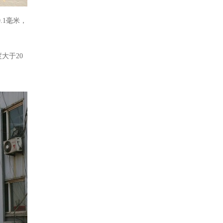
0.1毫米，
度大于
20