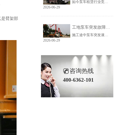
如今泵车租赁行业竞争加剧，燃油开销是常年占比最高的运营成本，高频跨场地转场、长时间怠速作业，让不少从业者利润被油耗持续蚕食。轻量化是当下行业公认的节能方案，但多数人只知道轻车省油，并不清楚减重实现节油的底层原理。弄懂自重与油耗的关联逻辑，再选择经过轻量化结构优化的机型，就能长期压缩燃油支出，科尼乐全系列主流泵车依托高强钢轻量化工艺，从结构源头实现燃油降耗。
？
2026-06-29
其是臂架部
工地泵车突发故障停工？靠谱售后体系如何甄别
施工途中泵车突发液压、管路、臂架故障，一旦维修响应慢、配件调配滞后，单日台班收入直接清零，还会耽误整栋楼栋浇筑进度。不少采购者购机时只对比设备价格，忽略售后配套能力，等到设备故障陷入停工损失才追悔莫及。想要避开售后短板带来的经营风险，需要理清劣质售后普遍存在的问题，掌握甄别优质售后的核心标准，科尼乐搭建全国一体化售后服务网络，针对工地突发停机问题形成完整配套解决方案。
2026-06-29
咨询热线
400-6362-101