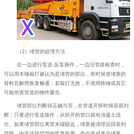
（
2
）堵管的处理方法
在一边进行泵送
-
反泵操作，一边沿管路检查时，
可以用木锤敲打被认为是堵管的部位，有时候使堵塞的
骨料瓦解而恢复畅通；若敲打无效，不准用铁锤或其它
可能伤害管道的物件重击。
堵管部位判断得正确与否，在管道开拆时很容易判
断；只要进行泵送操作，从拆开的管口就有浊凝土流
出。如果堵管部位离管末端较远，堵塞被清理后回装到
管路，由于这段空管的气塞作用，也会造成再次堵塞，