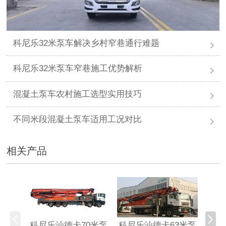
科尼乐32米泵车解决乡村窄巷通行难题
科尼乐32米泵车窄巷施工优势解析
混凝土泵车农村施工选型实用技巧
不同米段混凝土泵车适用工况对比
相关产品
科尼乐汕德卡70米泵
科尼乐汕德卡63米泵
科尼