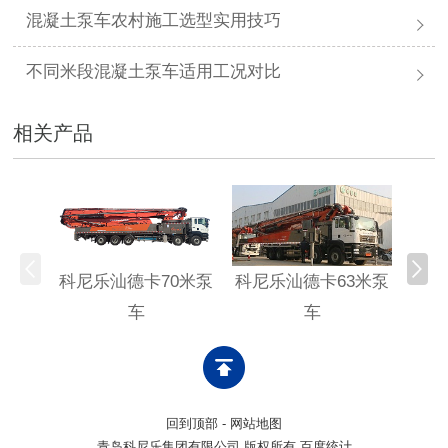
混凝土泵车农村施工选型实用技巧
不同米段混凝土泵车适用工况对比
相关产品
科尼乐汕德卡70米泵
科尼乐汕德卡63米泵
科尼
车
车
回到顶部
-
网站地图
青岛科尼乐集团有限公司 版权所有 百度统计