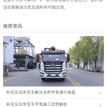
况在新换加力泵总成时有可能出现。
推荐资讯
科尼乐32米泵车解决乡村窄巷通行难题
科尼乐32米泵车窄巷施工优势解析