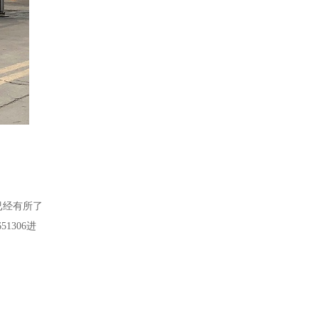
已经有所了
651306
进