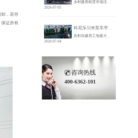
乡村建房租赁市场活源充足，但普遍存在路况差、场地窄、就位难等问题。传统大臂架泵车车身宽、轴距长、支腿占用空间大，受限于乡村路况，大量乡镇工地无法进场施工，导致很多租赁老板明明有活却接不到，严重限制接单范围与全年收益。科尼乐32米泵车从结构层面专项优化，彻底破解乡村窄巷通行、就位、施工三大痛点。
2026-07-05
拆卸，若存
，保证所有
科尼乐32米泵车窄巷施工优势解析
农村自建房工地最大的特点就是空间受限，巷道窄、院落小、障碍物多。市面上多数常规泵车车身尺寸大、支腿跨度宽，往往出现能进村、进不了院、进院不能施工的尴尬情况，最后只能人工接管浇筑，施工慢、人工贵、甲方满意度低。想要拿下乡镇窄场活源，设备的窄巷适配能力是关键，科尼乐32米泵车针对性优化狭小场地性能，完美适配农村复杂工况。
2026-07-04
咨询热线
400-6362-101