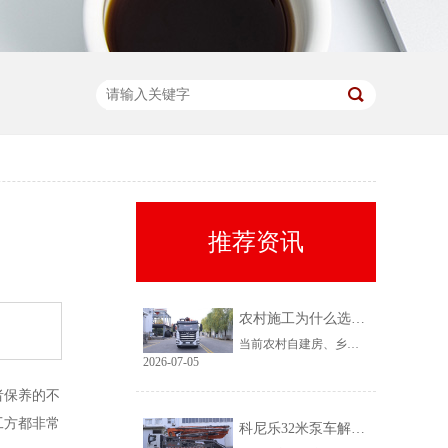
推荐资讯
农村施工为什么选择科尼乐32米泵车
当前农村自建房、乡镇小型基建需求持续上涨，乡镇泵车租赁需求稳定、回款快，是很多租赁老板的核心盈利市场。但农村工况复杂、场地受限、料况不稳定，传统大机型进场难、闲置高，杂牌小机型配置缩水、故障多、运维贵。综合工况适配性、稳定性、性价比来看，科尼乐32米泵车凭借均衡的参数配置和乡镇专属性能，成为农村施工的黄金主力机型。
2026-07-05
者保养的不
工方都非常
科尼乐32米泵车解决乡村窄巷通行难题