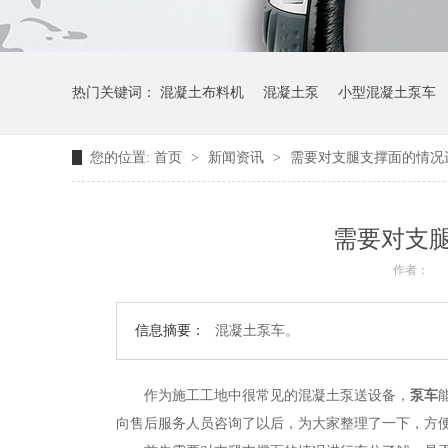
热门关键词：
混凝土布料机
混凝土泵
小型混凝土泵车
您的位置:
首页
>
新闻资讯
>
需要对支腿支撑面的情况
需要对支
作者：
信息摘要：
混凝土泵车。
作为施工工地中很常见的混凝土泵送设备，
泵车
向售后服务人员咨询了以后，为大家整理了一下，方