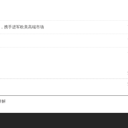
，携手进军欧美高端市场
详解