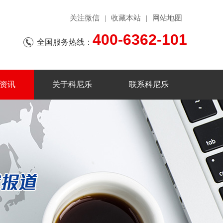
关注微信
收藏本站
网站地图
|
|
400-6362-101
全国服务热线：
资讯
关于科尼乐
联系科尼乐