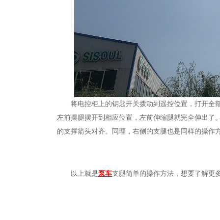
将电控柜上的钥匙开关拨动到遥控位置，打开全
左前摆腿摆开到相应位置，左前伸缩腿就完全伸出了
的支撑箭头对齐。同理，右侧的支腿也是同样的操作
以上就是
泵车
支腿简单的操作方法，想要了解更