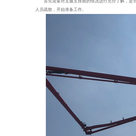
首先需要对支腿支撑面的情况进行充分了解，是
人员疏散，开始准备工作。