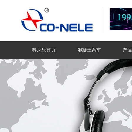
科尼乐首页
混凝土泵车
产