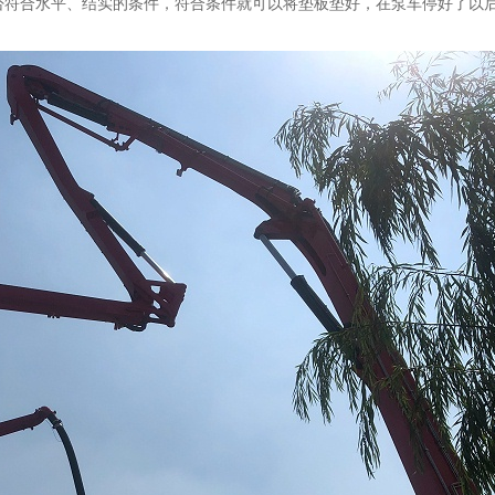
否符合水平、结实的条件，符合条件就可以将垫板垫好，在泵车停好了以