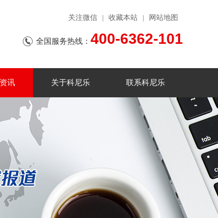
关注微信
收藏本站
网站地图
|
|
400-6362-101
全国服务热线：
资讯
关于科尼乐
联系科尼乐