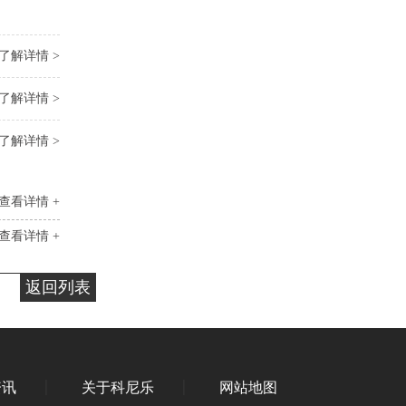
了解详情 >
了解详情 >
了解详情 >
查看详情 +
查看详情 +
返回列表
资讯
关于科尼乐
网站地图