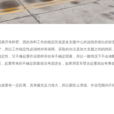
就展开布料臂。因此布料工作的稳定区就是各支腿中心的连线所画出的矩
护，所以工作稳定性必须绝对有保障。采取的办法是加大支腿之间的跨距
稳定性，它不像起重作业那样存在有不确定因素，所以一般情况下不会倾
况，起重带来的不确定因素就没考虑进去，如果用泵车臂去起重就会有事
边坡要有一定距离。其单腿支反力很大，所以要防止滑坡。作业范围内不