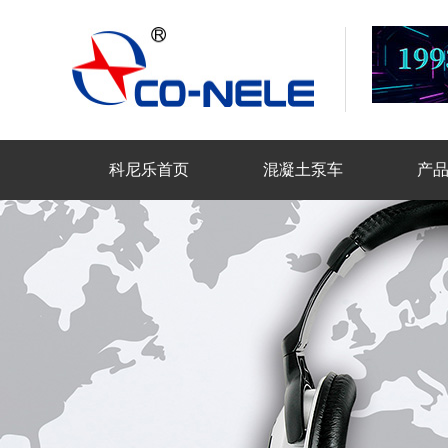
科尼乐首页
混凝土泵车
产