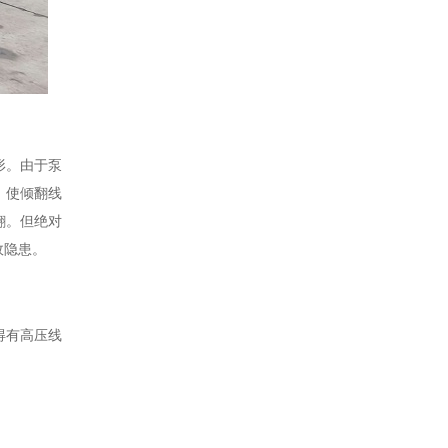
形。由于泵
，使倾翻线
翻。但绝对
故隐患。
得有高压线