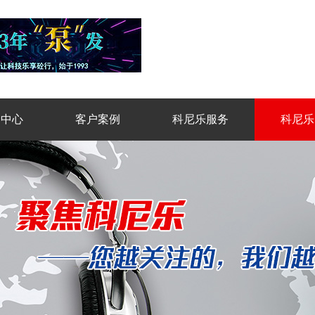
品中心
客户案例
科尼乐服务
科尼乐