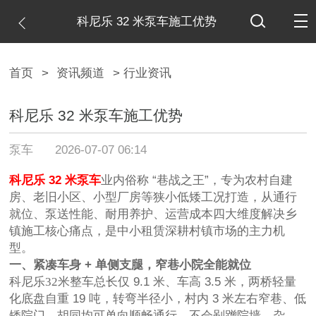
科尼乐 32 米泵车施工优势
首页
>
资讯频道
> 行业资讯
科尼乐 32 米泵车施工优势
泵车
2026-07-07 06:14
科尼乐
32 米泵车
业内俗称 “巷战之王”，专为农村自建
房、老旧小区、小型厂房等狭小低矮工况打造，从通行
就位、泵送性能、耐用养护、运营成本四大维度解决乡
镇施工核心痛点，是中小租赁深耕村镇市场的主力机
型。
一、紧凑车身
+ 单侧支腿，窄巷小院全能就位
科尼乐32米整车总长仅
9.1 米、车高 3.5 米，两桥轻量
化底盘自重 19 吨，转弯半径小，村内 3 米左右窄巷、低
矮院门、胡同均可单向顺畅通行，不会剐蹭院墙、杂