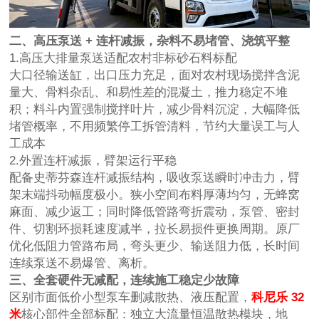
二、高压泵送
+ 连杆减振，杂料不易堵管、浇筑平整
1.高压大排量泵送适配农村非标砂石料标配
大口径输送缸，出口压力充足，面对农村现场搅拌含泥
量大、骨料杂乱、和易性差的混凝土，推力稳定不堆
积；料斗内置强制搅拌叶片，减少骨料沉淀，大幅降低
堵管概率，不用频繁停工拆管清料，节约大量误工与人
工成本
2.外置连杆减振，臂架运行平稳
配备史蒂芬森连杆减振结构，吸收泵送瞬时冲击力，臂
架末端抖动幅度极小。狭小空间布料厚薄均匀，无蜂窝
麻面、减少返工；同时降低管路弯折震动，泵管、密封
件、切割环损耗速度减半，拉长易损件更换周期。原厂
优化低阻力管路布局，弯头更少、输送阻力低，长时间
连续泵送不易爆管、离析。
三、全套硬件无减配，连续施工稳定少故障
区别市面低价小型泵车删减散热、液压配置，
科尼乐
32
米
核心部件全部标配：独立大流量恒温散热模块，地