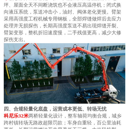
坪、屋面全天不间断浇筑也不会液压高温停机；闭式换
向液压系统，泵送冲击小，油封、阀体老化更慢。臂架
采用高强度工程机械专用钢板，全部焊缝做焊后去应力
处理并无损探伤，长期高强度泵送不易出现焊缝开裂、
臂架变形，整机折旧速度慢，二手残值更高，减少大修
探伤支出。
四、合规轻量化底盘，运营成本更低、转场无忧
科尼乐32米
两桥轻量化设计，整车轴荷均衡合规，城乡
跨村镇转场无路政超限罚款；车身自重轻，百公里油耗