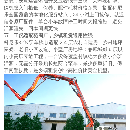
更低，长期运营燃油开支显著低于三桥、大米段机型。
购机投入门槛低，保养、配件耗材价格亲民，搭配科尼
乐全国覆盖的本地化服务站点，
24 小时上门抢修、就近
储备原厂配件，单台小车故障停工时间大幅缩短，避免
活源流失，回本周期更快。
五、工况适配范围广，乡镇租赁通用性强
科尼乐32米泵车核心适配
2-4 层农村自建房、乡村地坪
圈梁、老旧小区改造、小型厂房地坪；兼顾城郊 6 层以
内小高层零散工程，一台设备覆盖村镇绝大多数小台班
活源，无需分开采购长短两台泵车，减少多重折旧、保
养闲置损耗，是乡镇租赁创业高性价比黄金机型。