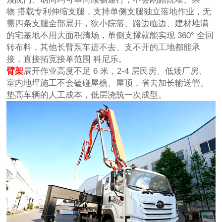
物 搭载专利伸缩支腿，支持单侧支腿独立落地作业，无
需四条支腿全部展开，狭小院落、路边临边、建材堆满
的宅基地不用大面积清场，单侧支撑就能实现 360° 全回
转布料，其他长臂泵车进不去、支不开的工地都能承
接，直接拓宽接单范围 科尼乐。
臂架
展开作业高度不足 6 米，2-4 层民房、低矮厂房、
室内地坪施工不会磕碰屋檐、屋顶，省去加长输送管、
垫高车辆的人工成本，低层浇筑一次成型。